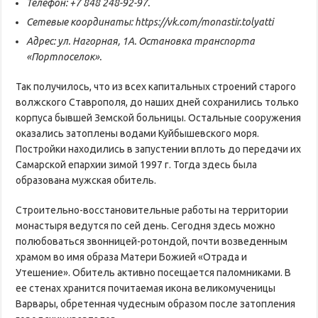
Телефон: +7 848 248-92-97.
Сетевые координаты: https://vk.com/monastir.tolyatti
Адрес: ул. Нагорная, 1А. Остановка транспорта
«Портпоселок».
Так получилось, что из всех капитальных строений старого
волжского Ставрополя, до наших дней сохранились только
корпуса бывшей Земской больницы. Остальные сооружения
оказались затоплены водами Куйбышевского моря.
Постройки находились в запустении вплоть до передачи их
Самарской епархии зимой 1997 г. Тогда здесь была
образована мужская обитель.
Строительно-восстановительные работы на территории
монастыря ведутся по сей день. Сегодня здесь можно
полюбоваться звонницей-ротондой, почти возведенным
храмом во имя образа Матери Божией «Отрада и
Утешение». Обитель активно посещается паломниками. В
ее стенах хранится почитаемая икона великомученицы
Варвары, обретенная чудесным образом после затопления