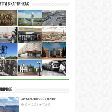
ятти в картинках
лярное
«Итальянский» пляж
12.04.2023
70,893