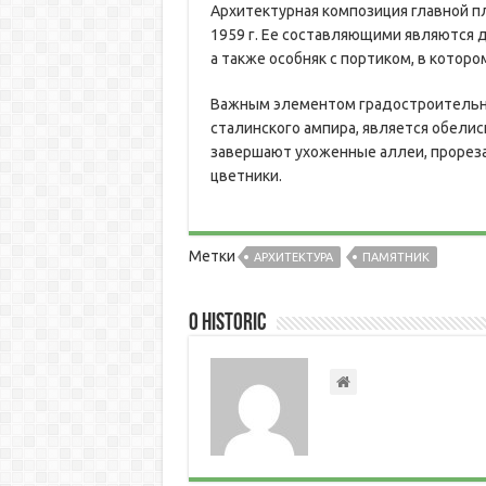
Архитектурная композиция главной 
1959 г. Ее составляющими являются 
а также особняк с портиком, в котор
Важным элементом градостроительно
сталинского ампира, является обелис
завершают ухоженные аллеи, прорез
цветники.
Метки
АРХИТЕКТУРА
ПАМЯТНИК
О historic