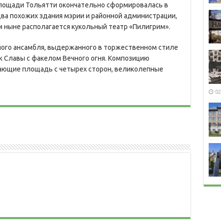
площади Тольятти окончательно сформировалась в
два похожих здания мэрии и районной администрации,
ом ныне располагается кукольный театр «Пилигрим».
го ансамбля, выдержанного в торжественном стиле
к Славы с факелом Вечного огня. Композицию
ающие площадь с четырех сторон, великолепные
02