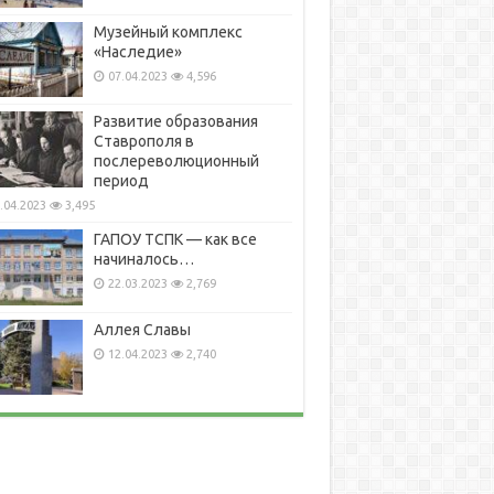
Музейный комплекс
«Наследие»
07.04.2023
4,596
Развитие образования
Ставрополя в
послереволюционный
период
.04.2023
3,495
ГАПОУ ТСПК — как все
начиналось…
22.03.2023
2,769
Аллея Славы
12.04.2023
2,740