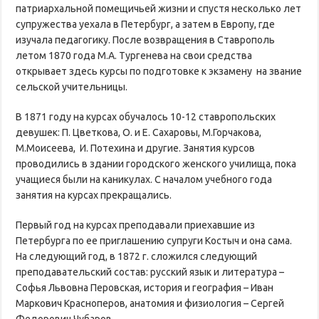
патриархальной помещичьей жизни и спустя несколько лет
супружества уехала в Петербург, а затем в Европу, где
изучала педагогику. После возвращения в Ставрополь
летом 1870 года М.А. Тургенева на свои средства
открывает здесь курсы по подготовке к экзамену на звание
сельской учительницы.
В 1871 году на курсах обучалось 10-12 ставропольских
девушек: П. Цветкова, О. и Е. Сахаровы, М.Горчакова,
М.Моисеева, И. Потехина и другие. Занятия курсов
проводились в здании городского женского училища, пока
учащиеся были на каникулах. С началом учебного года
занятия на курсах прекращались.
Первый год на курсах преподавали приехавшие из
Петербурга по ее приглашению супруги Костыч и она сама.
На следующий год, в 1872 г. сложился следующий
преподавательский состав: русский язык и литература –
Софья Львовна Перовская, история и география – Иван
Маркович Красноперов, анатомия и физиология – Сергей
Федорович Чубаров.