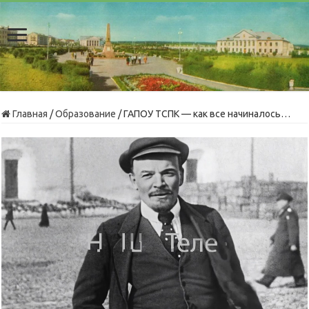
Главная
/
Образование
/
ГАПОУ ТСПК — как все начиналось…