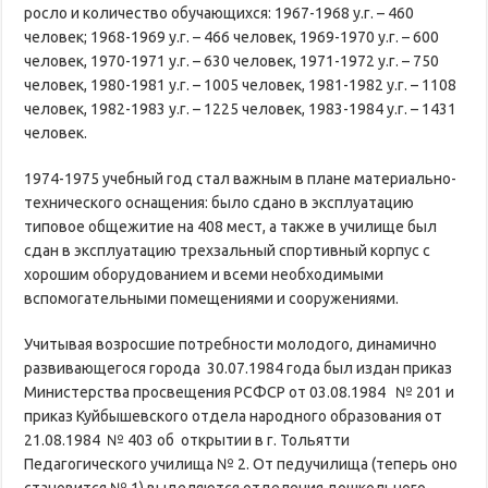
росло и количество обучающихся: 1967-1968 у.г. – 460
человек; 1968-1969 у.г. – 466 человек, 1969-1970 у.г. – 600
человек, 1970-1971 у.г. – 630 человек, 1971-1972 у.г. – 750
человек, 1980-1981 у.г. – 1005 человек, 1981-1982 у.г. – 1108
человек, 1982-1983 у.г. – 1225 человек, 1983-1984 у.г. – 1431
человек.
1974-1975 учебный год стал важным в плане материально-
технического оснащения: было сдано в эксплуатацию
типовое общежитие на 408 мест, а также в училище был
сдан в эксплуатацию трехзальный спортивный корпус с
хорошим оборудованием и всеми необходимыми
вспомогательными помещениями и сооружениями.
Учитывая возросшие потребности молодого, динамично
развивающегося города 30.07.1984 года был издан приказ
Министерства просвещения РСФСР от 03.08.1984 № 201 и
приказ Куйбышевского отдела народного образования от
21.08.1984 № 403 об открытии в г. Тольятти
Педагогического училища № 2. От педучилища (теперь оно
становится № 1) выделяются отделения дошкольного