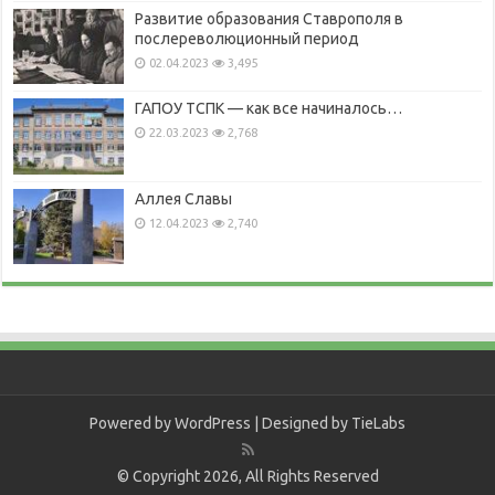
Развитие образования Ставрополя в
послереволюционный период
02.04.2023
3,495
ГАПОУ ТСПК — как все начиналось…
22.03.2023
2,768
Аллея Славы
12.04.2023
2,740
Powered by
WordPress
| Designed by
TieLabs
© Copyright 2026, All Rights Reserved