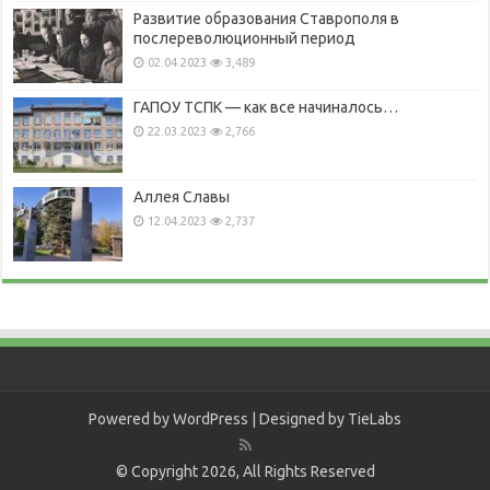
Развитие образования Ставрополя в
послереволюционный период
02.04.2023
3,489
ГАПОУ ТСПК — как все начиналось…
22.03.2023
2,766
Аллея Славы
12.04.2023
2,737
Powered by
WordPress
| Designed by
TieLabs
© Copyright 2026, All Rights Reserved